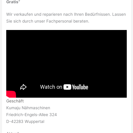
Gratis”
Wir verkaufen und reparieren nach Ihren Bedürfnissen. Lassen
Sie sich durch unser Fachpersonal beraten.
Geschäft
Kumaju Nähmaschinen
Friedrich-Engels-Allee 324
D-42283 Wuppertal